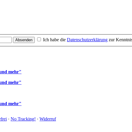
Ich habe die
Datenschutzerklärung
zur Kenntn
Absenden
 und mehr"
 und mehr"
 und mehr"
frei
·
No Tracking!
·
Widerruf