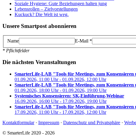
Soziale Hygiene: Gute Beziehungen halten jung
Lebensrollen – Zielvorstellungen
Kuckuck? Die Welt ist weg.
Unsere Smartpost abonnieren
Name
E-Mail
*
* Pflichtfelder
Die nächsten Veranstaltungen
SmarterLife-LAB "Tools für Meetings, zum Konsensieren
01.09.2026, 11:00 Uhr - 01.09.2026, 12:00 Uhr
SmarterLife-LAB "Tools für Meetings, zum Konsensieren
01.09.2026, 18:00 Uhr - 01.09.2026, 19:00 Uhr
Systemisches Konsensieren: SK-Einführung-Webinar
16.09.2026, 16:00 Uhr - 17.09.2026, 19:00 Uhr
SmarterLife-LAB "Tools für Meetings, zum Konsensieren
17.09.2026, 11:00 Uhr - 17.09.2026, 12:00 Uhr
Kontaktformular
·
Impressum
·
Datenschutz und Privatsphäre
·
Werbe
© SmarterLife 2020 - 2026