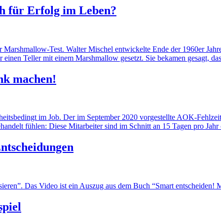
h für Erfolg im Leben?
 Marshmallow-Test. Walter Mischel entwickelte Ende der 1960er Jahre e
 einen Teller mit einem Marshmallow gesetzt. Sie bekamen gesagt, da
ank machen!
heitsbedingt im Job. Der im September 2020 vorgestellte AOK-Fehlzeite
behandelt fühlen: Diese Mitarbeiter sind im Schnitt an 15 Tagen pro Jahr
Entscheidungen
eren”. Das Video ist ein Auszug aus dem Buch “Smart entscheiden! Met
spiel