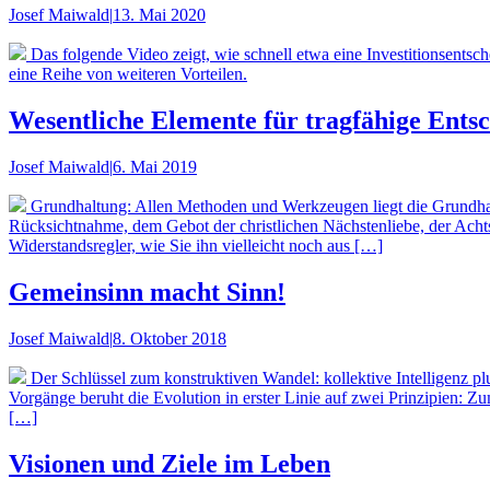
Josef Maiwald
|
13. Mai 2020
Das folgende Video zeigt, wie schnell etwa eine Investitionsent
eine Reihe von weiteren Vorteilen.
Wesentliche Elemente für tragfähige Ents
Josef Maiwald
|
6. Mai 2019
Grundhaltung: Allen Methoden und Werkzeugen liegt die Grundhalt
Rücksichtnahme, dem Gebot der christlichen Nächstenliebe, der Acht
Widerstandsregler, wie Sie ihn vielleicht noch aus […]
Gemeinsinn macht Sinn!
Josef Maiwald
|
8. Oktober 2018
Der Schlüssel zum konstruktiven Wandel: kollektive Intelligenz 
Vorgänge beruht die Evolution in erster Linie auf zwei Prinzipien: Zu
[…]
Visionen und Ziele im Leben