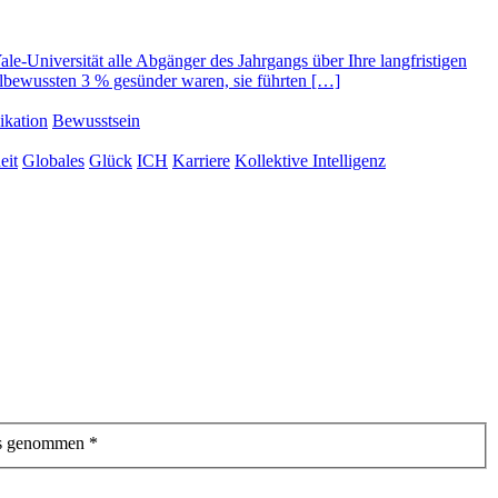
le-Universität alle Abgänger des Jahrgangs über Ihre langfristigen
ielbewussten 3 % gesünder waren, sie führten […]
kation
Bewusstsein
eit
Globales
Glück
ICH
Karriere
Kollektive Intelligenz
is genommen
*