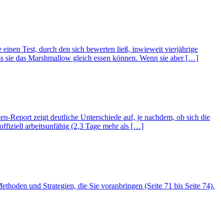
inen Test, durch den sich bewerten ließ, inwieweit vierjährige
ss sie das Marshmallow gleich essen können. Wenn sie aber […]
n-Report zeigt deutliche Unterschiede auf, je nachdem, ob sich die
 offiziell arbeitsunfähig (2,3 Tage mehr als […]
hoden und Strategien, die Sie voranbringen (Seite 71 bis Seite 74).