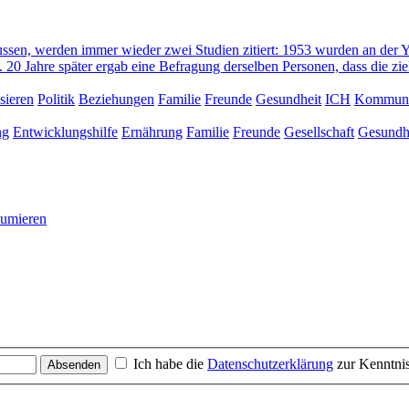
ssen, werden immer wieder zwei Studien zitiert: 1953 wurden an der Ya
en. 20 Jahre später ergab eine Befragung derselben Personen, dass die z
sieren
Politik
Beziehungen
Familie
Freunde
Gesundheit
ICH
Kommuni
ng
Entwicklungshilfe
Ernährung
Familie
Freunde
Gesellschaft
Gesundh
sumieren
Ich habe die
Datenschutzerklärung
zur Kenntn
Absenden