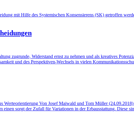
scheidung mit Hilfe des Systemischen Konsensierens (SK) getroffen we
cheidungen
ung zugrunde, Widerstand ernst zu nehmen und als kreatives Potenzia
samkeit und des Perspektiven-Wechsels in vielen Kommunikationsschul
plus Werteorientierung Von Josef Maiwald und Tom Müller (24.09.2018)
m einen sorgt der Zufall für Variationen in der Erbausstattung. Diese 