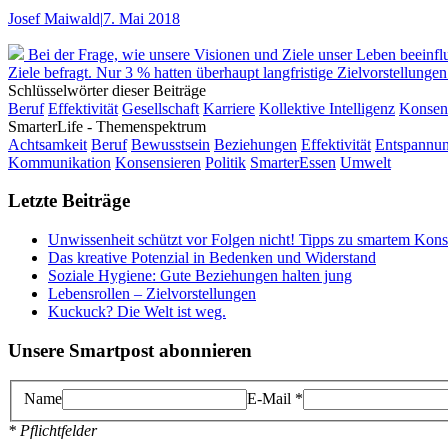
Josef Maiwald
|
7. Mai 2018
Bei der Frage, wie unsere Visionen und Ziele unser Leben beeinflu
Ziele befragt. Nur 3 % hatten überhaupt langfristige Zielvorstellung
Schlüsselwörter dieser Beiträge
Beruf
Effektivität
Gesellschaft
Karriere
Kollektive Intelligenz
Konsen
SmarterLife - Themenspektrum
Achtsamkeit
Beruf
Bewusstsein
Beziehungen
Effektivität
Entspannu
Kommunikation
Konsensieren
Politik
SmarterEssen
Umwelt
Letzte Beiträge
Unwissenheit schützt vor Folgen nicht! Tipps zu smartem Kon
Das kreative Potenzial in Bedenken und Widerstand
Soziale Hygiene: Gute Beziehungen halten jung
Lebensrollen – Zielvorstellungen
Kuckuck? Die Welt ist weg.
Unsere Smartpost abonnieren
Name
E-Mail
*
* Pflichtfelder