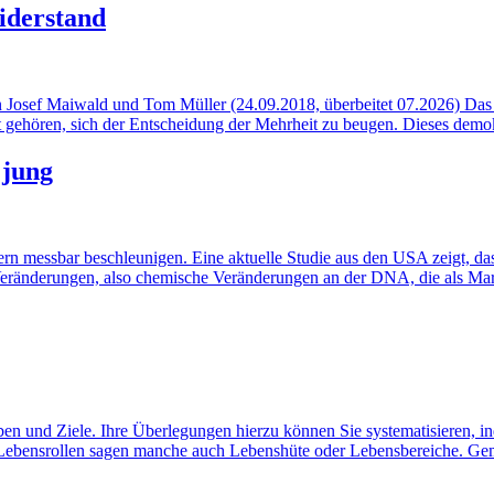
iderstand
 Josef Maiwald und Tom Müller (24.09.2018, überbeitet 07.2026) Das
eit gehören, sich der Entscheidung der Mehrheit zu beugen. Dieses demo
 jung
ern messbar beschleunigen. Eine aktuelle Studie aus den USA zeigt, 
 Veränderungen, also chemische Veränderungen an der DNA, die als Mark
en und Ziele. Ihre Überlegungen hierzu können Sie systematisieren, i
t Lebensrollen sagen manche auch Lebenshüte oder Lebensbereiche. Gem