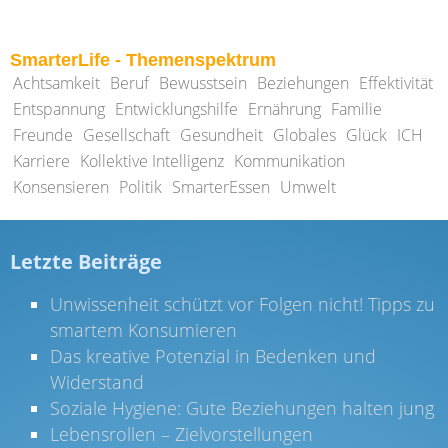
SmarterLife - Themenspektrum
Achtsamkeit
Beruf
Bewusstsein
Beziehungen
Effektivität
Entspannung
Entwicklungshilfe
Ernährung
Familie
Freunde
Gesellschaft
Gesundheit
Globales
Glück
ICH
Karriere
Kollektive Intelligenz
Kommunikation
Konsensieren
Politik
SmarterEssen
Umwelt
Letzte Beiträge
Unwissenheit schützt vor Folgen nicht! Tipps zu
smartem Konsumieren
Das kreative Potenzial in Bedenken und
Widerstand
Soziale Hygiene: Gute Beziehungen halten jung
Lebensrollen – Zielvorstellungen