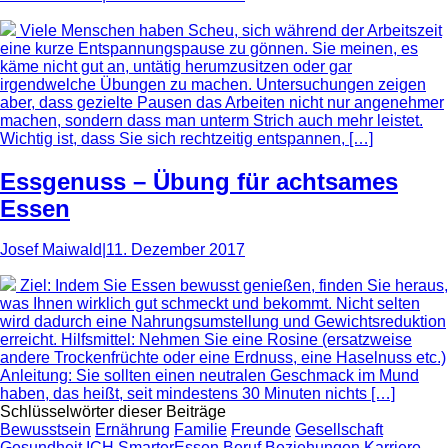
Viele Menschen haben Scheu, sich während der Arbeitszeit
eine kurze Entspannungspause zu gönnen. Sie meinen, es
käme nicht gut an, untätig herumzusitzen oder gar
irgendwelche Übungen zu machen. Untersuchungen zeigen
aber, dass gezielte Pausen das Arbeiten nicht nur angenehmer
machen, sondern dass man unterm Strich auch mehr leistet.
Wichtig ist, dass Sie sich rechtzeitig entspannen, […]
Essgenuss – Übung für achtsames
Essen
Josef Maiwald
|
11. Dezember 2017
Ziel: Indem Sie Essen bewusst genießen, finden Sie heraus,
was Ihnen wirklich gut schmeckt und bekommt. Nicht selten
wird dadurch eine Nahrungsumstellung und Gewichtsreduktion
erreicht. Hilfsmittel: Nehmen Sie eine Rosine (ersatzweise
andere Trockenfrüchte oder eine Erdnuss, eine Haselnuss etc.)
Anleitung: Sie sollten einen neutralen Geschmack im Mund
haben, das heißt, seit mindestens 30 Minuten nichts […]
Schlüsselwörter dieser Beiträge
Bewusstsein
Ernährung
Familie
Freunde
Gesellschaft
Gesundheit
ICH
SmarterEssen
Beruf
Beziehungen
Karriere