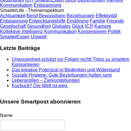
Kommunikation
Entspannung
SmarterLife - Themenspektrum
Achtsamkeit
Beruf
Bewusstsein
Beziehungen
Effektivität
Entspannung
Entwicklungshilfe
Ernährung
Familie
Freunde
Gesellschaft
Gesundheit
Globales
Glück
ICH
Karriere
Kollektive Intelligenz
Kommunikation
Konsensieren
Politik
SmarterEssen
Umwelt
Letzte Beiträge
Unwissenheit schützt vor Folgen nicht! Tipps zu smartem
Konsumieren
Das kreative Potenzial in Bedenken und Widerstand
Soziale Hygiene: Gute Beziehungen halten jung
Lebensrollen – Zielvorstellungen
Kuckuck? Die Welt ist weg.
Unsere Smartpost abonnieren
Name