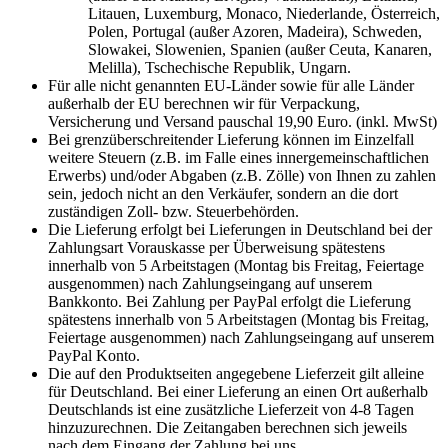
Litauen, Luxemburg, Monaco, Niederlande, Österreich,
Polen, Portugal (außer Azoren, Madeira), Schweden,
Slowakei, Slowenien, Spanien (außer Ceuta, Kanaren,
Melilla), Tschechische Republik, Ungarn.
Für alle nicht genannten EU-Länder sowie für alle Länder
außerhalb der EU berechnen wir für Verpackung,
Versicherung und Versand pauschal 19,90 Euro. (inkl. MwSt)
Bei grenzüberschreitender Lieferung können im Einzelfall
weitere Steuern (z.B. im Falle eines innergemeinschaftlichen
Erwerbs) und/oder Abgaben (z.B. Zölle) von Ihnen zu zahlen
sein, jedoch nicht an den Verkäufer, sondern an die dort
zuständigen Zoll- bzw. Steuerbehörden.
Die Lieferung erfolgt bei Lieferungen in Deutschland bei der
Zahlungsart Vorauskasse per Überweisung spätestens
innerhalb von 5 Arbeitstagen (Montag bis Freitag, Feiertage
ausgenommen) nach Zahlungseingang auf unserem
Bankkonto. Bei Zahlung per PayPal erfolgt die Lieferung
spätestens innerhalb von 5 Arbeitstagen (Montag bis Freitag,
Feiertage ausgenommen) nach Zahlungseingang auf unserem
PayPal Konto.
Die auf den Produktseiten angegebene Lieferzeit gilt alleine
für Deutschland. Bei einer Lieferung an einen Ort außerhalb
Deutschlands ist eine zusätzliche Lieferzeit von 4-8 Tagen
hinzuzurechnen. Die Zeitangaben berechnen sich jeweils
nach dem Eingang der Zahlung bei uns.