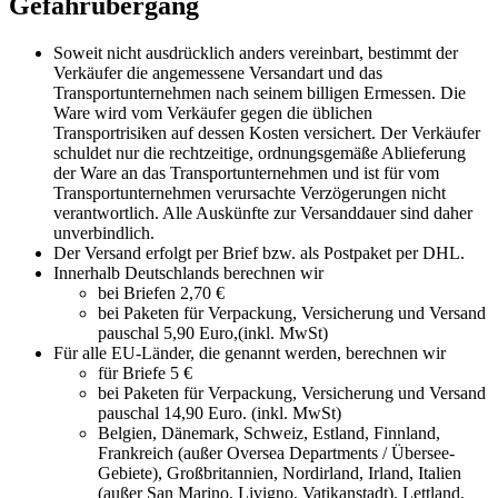
Gefahrübergang
Soweit nicht ausdrücklich anders vereinbart, bestimmt der
Verkäufer die angemessene Versandart und das
Transportunternehmen nach seinem billigen Ermessen. Die
Ware wird vom Verkäufer gegen die üblichen
Transportrisiken auf dessen Kosten versichert. Der Verkäufer
schuldet nur die rechtzeitige, ordnungsgemäße Ablieferung
der Ware an das Transportunternehmen und ist für vom
Transportunternehmen verursachte Verzögerungen nicht
verantwortlich. Alle Auskünfte zur Versanddauer sind daher
unverbindlich.
Der Versand erfolgt per Brief bzw. als Postpaket per DHL.
Innerhalb Deutschlands berechnen wir
bei Briefen 2,70 €
bei Paketen für Verpackung, Versicherung und Versand
pauschal 5,90 Euro,(inkl. MwSt)
Für alle EU-Länder, die genannt werden, berechnen wir
für Briefe 5 €
bei Paketen für Verpackung, Versicherung und Versand
pauschal 14,90 Euro. (inkl. MwSt)
Belgien, Dänemark, Schweiz, Estland, Finnland,
Frankreich (außer Oversea Departments / Übersee-
Gebiete), Großbritannien, Nordirland, Irland, Italien
(außer San Marino, Livigno, Vatikanstadt), Lettland,